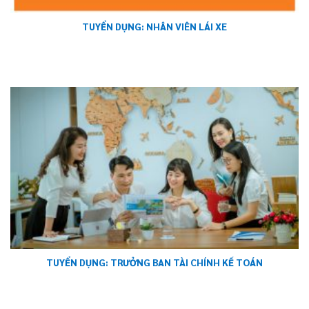
TUYỂN DỤNG: NHÂN VIÊN LÁI XE
TUYỂN DỤNG: TRƯỞNG BAN TÀI CHÍNH KẾ TOÁN