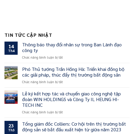
TIN TỨC CẬP NHẬT
Thông báo thay đổi nhân sự trong Ban Lãnh đạo
14
công ty
Th4
ở
Chức năng bình luận bị tắt
Thông
báo
Phó Thủ tướng Trần Hồng Hà: Triển khai đồng bộ
thay
các giải pháp, thúc đẩy thị trường bất động sản
đổi
ở
Chức năng bình luận bị tắt
nhân
Phó
sự
Thủ
Lễ ký kết hợp tác và chuyển giao công nghệ tập
trong
tướng
Ban
đoàn WIN HOLDINGS và Công Ty IL HEUNG HI-
Trần
Lãnh
TECH INC
Hồng
đạo
ở
Chức năng bình luận bị tắt
Hà:
công
Lễ
Triển
ty
ký
khai
Tổng giám đốc Colliers: Cơ hội trên thị trường bất
23
kết
đồng
động sản sẽ bắt đầu xuất hiện từ giữa năm 2023
Th3
hợp
bộ