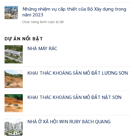
Hợp
việc
Công
tác
Những nhiệm vụ cấp thiết của Bộ Xây dựng trong
đầu
ty
phát
tư
TNHH
năm 2023
triển
và
Phát
ở
Chức năng bình luận bị tắt
về
xúc
triển
Những
biến
tiến
Công
nhiệm
đổi
thương
nghiệp
vụ
DỰ ÁN NỔI BẬT
khí
mại
Sd
cấp
hậu
sản
Hàn
NHÀ MÁY RÁC
thiết
giữa
phẩm
Quốc
của
Win
viên
Bộ
Holdings
nén
Xây
và
gỗ
dựng
Trung
với
KHAI THÁC KHOÁNG SẢN MỎ ĐẤT LƯƠNG SƠN
trong
tâm
đối
năm
Phát
tác
2023
triển
Nhật,
các-
Hàn
bon
và
KHAI THÁC KHOÁNG SẢN MỎ ĐẤT NẬT SƠN
thấp
Malaysia
NHÀ Ở XÃ HỘI WIN RUBY BÁCH QUANG