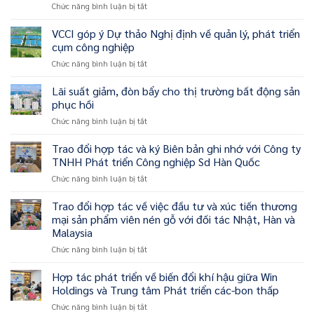
ở
Chức năng bình luận bị tắt
tác
các
Tổng
và
giải
giám
VCCI góp ý Dự thảo Nghị định về quản lý, phát triển
chuyển
pháp,
đốc
giao
thúc
cụm công nghiệp
Colliers:
công
đẩy
ở
Chức năng bình luận bị tắt
Cơ
nghệ
thị
VCCI
hội
tập
trường
góp
Lãi suất giảm, đòn bẩy cho thị trường bất động sản
trên
đoàn
bất
ý
thị
phục hồi
WIN
động
Dự
trường
HOLDINGS
sản
ở
Chức năng bình luận bị tắt
thảo
bất
và
Lãi
Nghị
động
Công
suất
Trao đổi hợp tác và ký Biên bản ghi nhớ với Công ty
định
sản
Ty
giảm,
về
TNHH Phát triển Công nghiệp Sd Hàn Quốc
sẽ
IL
đòn
quản
bắt
HEUNG
ở
Chức năng bình luận bị tắt
bẩy
lý,
đầu
HI-
Trao
cho
phát
xuất
TECH
đổi
Trao đổi hợp tác về việc đầu tư và xúc tiến thương
thị
triển
hiện
INC
hợp
trường
mại sản phẩm viên nén gỗ với đối tác Nhật, Hàn và
cụm
từ
tác
bất
công
Malaysia
giữa
và
động
nghiệp
năm
ở
Chức năng bình luận bị tắt
ký
sản
2023
Trao
Biên
phục
đổi
bản
Hợp tác phát triển về biến đổi khí hậu giữa Win
hồi
hợp
ghi
Holdings và Trung tâm Phát triển các-bon thấp
tác
nhớ
ở
Chức năng bình luận bị tắt
về
với