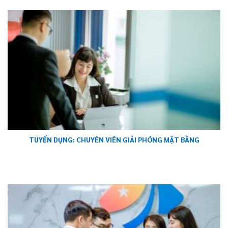
TUYỂN DỤNG: CHUYÊN VIÊN GIẢI PHÓNG MẶT BẰNG