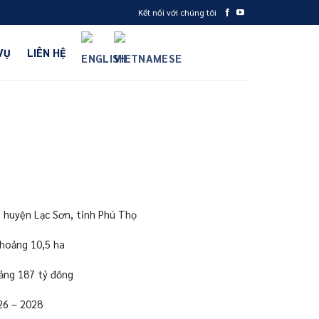
Kết nối với chúng tôi
VỤ
LIÊN HỆ
 huyện Lạc Sơn, tỉnh Phú Thọ
hoảng 10,5 ha
ảng 187 tỷ đồng
26
–
2028