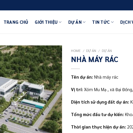
TRANG CHỦ
GIỚI THIỆU
DỰ ÁN
TIN TỨC
DỊCH 
HOME
/
DỰ ÁN
/
DỰ ÁN
NHÀ MÁY RÁC
Tên dự án:
Nhà máy rác
Vị trí:
Xóm Mu Mạ , xã Đại Đồng,
Diện tích sử dụng đất dự án:
K
Tổng mức đầu tư dự kiến:
Kho
Thời gian thực hiện dự án:
20