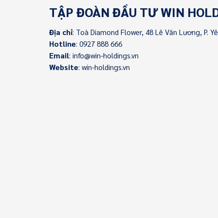
TẬP ĐOÀN ĐẦU TƯ WIN HOL
Địa chỉ
: Toà Diamond Flower, 48 Lê Văn Lương, P. Y
Hotline
: 0927 888 666
Email
: info@win-holdings.vn
Website
: win-holdings.vn