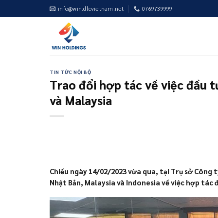
Skip
info@win.dlcvietnam.net
0769739999
to
content
TIN TỨC NỘI BỘ
Trao đổi hợp tác về việc đầu t
và Malaysia
Chiều ngày 14/02/2023 vừa qua, tại Trụ sở Công 
Nhật Bản, Malaysia và Indonesia về việc hợp tác 