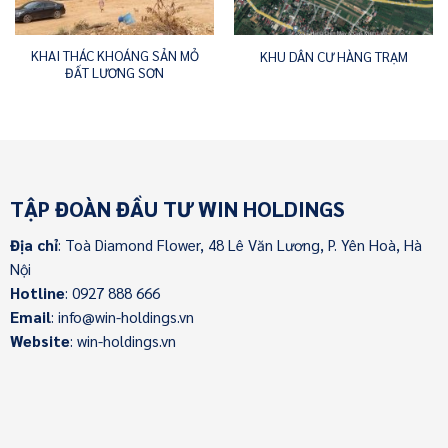
KHAI THÁC KHOÁNG SẢN MỎ
KHU DÂN CƯ HÀNG TRẠM
ĐẤT LƯƠNG SƠN
TẬP ĐOÀN ĐẦU TƯ WIN HOLDINGS
Địa chỉ
: Toà Diamond Flower, 48 Lê Văn Lương, P. Yên Hoà, Hà
Nội
Hotline
: 0927 888 666
Email
: info@win-holdings.vn
Website
: win-holdings.vn