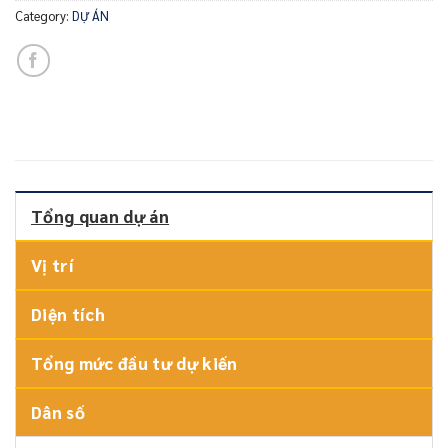
Category:
DỰ ÁN
Tổng quan dự án
Vị trí
Diện tích
Tổng mức đầu tư dự kiến
Dân số