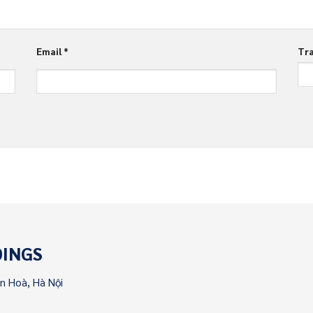
Email
*
Tra
DINGS
ên Hoà, Hà Nội