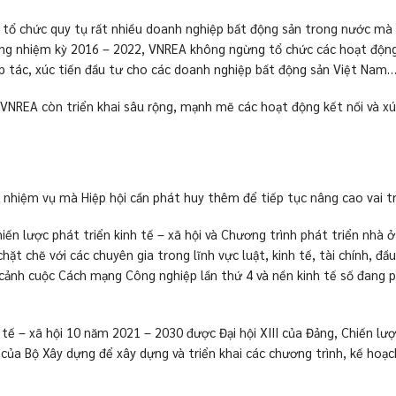
tổ chức quy tụ rất nhiều doanh nghiệp bất động sản trong nước mà 
g nhiệm kỳ 2016 – 2022, VNREA không ngừng tổ chức các hoạt động ng
p tác, xúc tiến đầu tư cho các doanh nghiệp bất động sản Việt Nam
m VNREA còn triển khai sâu rộng, mạnh mẽ các hoạt động kết nối và x
 nhiệm vụ mà Hiệp hội cần phát huy thêm để tiếp tục nâng cao vai tr
n lược phát triển kinh tế – xã hội và Chương trình phát triển nhà ở
chặt chẽ với các chuyên gia trong lĩnh vực luật, kinh tế, tài chính, 
cảnh cuộc Cách mạng Công nghiệp lần thứ 4 và nền kinh tế số đang p
 tế – xã hội 10 năm 2021 – 2030 được Đại hội XIII của Đảng, Chiến l
ủa Bộ Xây dựng để xây dựng và triển khai các chương trình, kế hoạch