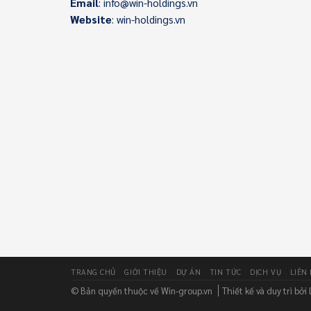
Email
: info@win-holdings.vn
Website
: win-holdings.vn
TRANG CHỦ
GIỚI THIỆU
DỰ ÁN
TIN TỨC
DỊCH VỤ
LIÊN
© Bản quyền thuộc về Win-group.vn
Thiết kế và duy trì bởi