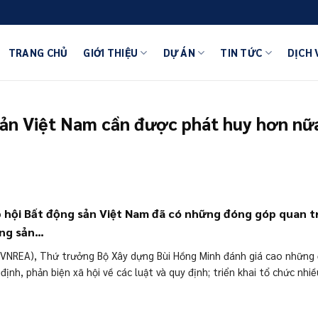
TRANG CHỦ
GIỚI THIỆU
DỰ ÁN
TIN TỨC
DỊCH 
 sản Việt Nam cần được phát huy hơn nữ
ệp hội Bất động sản Việt Nam đã có những đóng góp quan
ộng sản…
m (VNREA), Thứ trưởng Bộ Xây dựng Bùi Hồng Minh đánh giá cao những 
định, phản biện xã hội về các luật và quy định; triển khai tổ chức nh