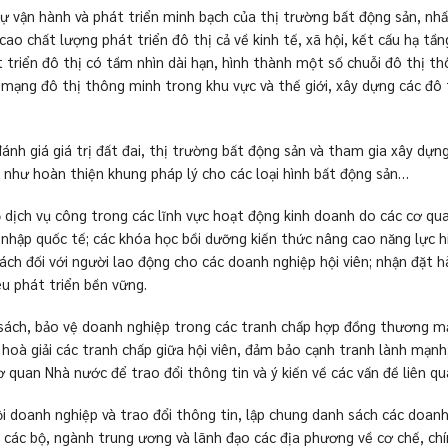
sự vận hành và phát triển minh bạch của thị trường bất động sản, nhấ
o chất lượng phát triển đô thị cả về kinh tế, xã hội, kết cấu hạ tầng
 triển đô thị có tầm nhìn dài hạn, hình thành một số chuỗi đô thị th
mạng đô thị thông minh trong khu vực và thế giới, xây dựng các đô 
ánh giá giá trị đất đai, thị trường bất động sản và tham gia xây dựn
 như hoàn thiện khung pháp lý cho các loại hình bất động sản…
ố dịch vụ công trong các lĩnh vực hoạt động kinh doanh do các cơ qu
i nhập quốc tế; các khóa học bồi dưỡng kiến thức nâng cao năng lực h
sách đối với người lao động cho các doanh nghiệp hội viên; nhận đặt
êu phát triển bền vững.
ách, bảo vệ doanh nghiệp trong các tranh chấp hợp đồng thương mại;
oà giải các tranh chấp giữa hội viên, đảm bảo cạnh tranh lành mạnh; 
ơ quan Nhà nước để trao đổi thông tin và ý kiến về các vấn đề liên 
hội doanh nghiệp và trao đổi thông tin, lập chung danh sách các doanh
hủ, các bộ, ngành trung ương và lãnh đạo các địa phương về cơ chế, 