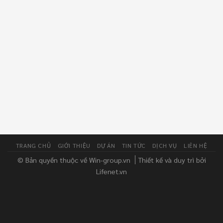
TRANG CHỦ
GIỚI THIỆU
DỰ ÁN
TIN TỨC
DỊCH VỤ
LIÊN HỆ
© Bản quyền thuộc về Win-group.vn
Thiết kế và duy trì bởi
Lifenet.vn