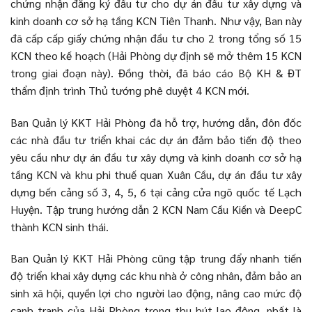
chứng nhận đăng ký đầu tư cho dự án đầu tư xây dựng và
kinh doanh cơ sở hạ tầng KCN Tiên Thanh. Như vậy, Ban này
đã cấp cấp giấy chứng nhận đầu tư cho 2 trong tổng số 15
KCN theo kế hoạch (Hải Phòng dự định sẽ mở thêm 15 KCN
trong giai đoạn này). Đồng thời, đã báo cáo Bộ KH & ĐT
thẩm định trình Thủ tướng phê duyệt 4 KCN mới.
Ban Quản lý KKT Hải Phòng đã hỗ trợ, hướng dẫn, đôn đốc
các nhà đầu tư triển khai các dự án đảm bảo tiến độ theo
yêu cầu như dự án đầu tư xây dựng và kinh doanh cơ sở hạ
tầng KCN và khu phi thuế quan Xuân Cầu, dự án đầu tư xây
dựng bến cảng số 3, 4, 5, 6 tại cảng cửa ngõ quốc tế Lạch
Huyện. Tập trung hướng dẫn 2 KCN Nam Cầu Kiền và DeepC
thành KCN sinh thái.
Ban Quản lý KKT Hải Phòng cũng tập trung đẩy nhanh tiến
độ triển khai xây dựng các khu nhà ở công nhân, đảm bảo an
sinh xã hội, quyền lợi cho người lao động, nâng cao mức độ
cạnh tranh của Hải Phòng trong thu hút lao động, nhất là