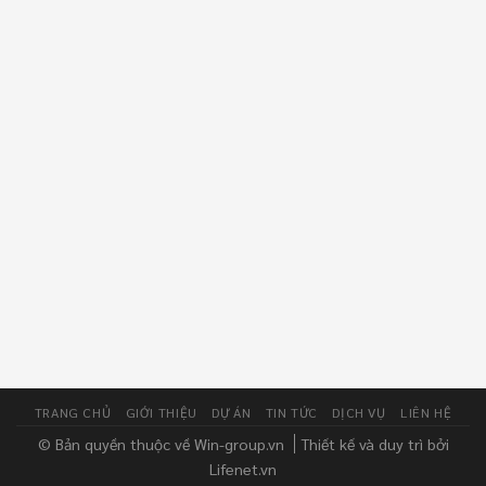
TRANG CHỦ
GIỚI THIỆU
DỰ ÁN
TIN TỨC
DỊCH VỤ
LIÊN HỆ
© Bản quyền thuộc về Win-group.vn
Thiết kế và duy trì bởi
Lifenet.vn