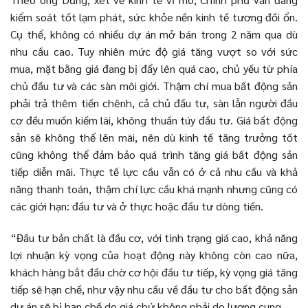
kiểm soát tốt lạm phát, sức khỏe nền kinh tế tương đối ổn.
Cụ thể, không có nhiều dự án mở bán trong 2 năm qua dù
nhu cầu cao. Tuy nhiên mức độ giá tăng vượt so với sức
mua, mặt bằng giá đang bị đẩy lên quá cao, chủ yếu từ phía
chủ đầu tư và các sàn môi giới. Thậm chí mua bất động sản
phải trả thêm tiền chênh, cả chủ đầu tư, sàn lẫn người đầu
cơ đều muốn kiếm lãi, không thuần túy đầu tư. Giá bất động
sản sẽ không thể lên mãi, nên dù kinh tế tăng trưởng tốt
cũng không thể đảm bảo quá trình tăng giá bất động sản
tiếp diễn mãi. Thực tế lực cầu vẫn có ở cả nhu cầu và khả
năng thanh toán, thậm chí lực cầu khá mạnh nhưng cũng có
các giới hạn: đầu tư và ở thực hoặc đầu tư dòng tiền.
“Đầu tư bản chất là đầu cơ, với tình trạng giá cao, khả năng
lợi nhuận kỳ vọng của hoạt động này không còn cao nữa,
khách hàng bắt đầu chờ cơ hội đầu tư tiếp, kỳ vọng giá tăng
tiếp sẽ hạn chế, như vậy nhu cầu về đầu tư cho bất động sản
dự án sẽ bị hạn chế do giá chứ không phải do lượng cung.