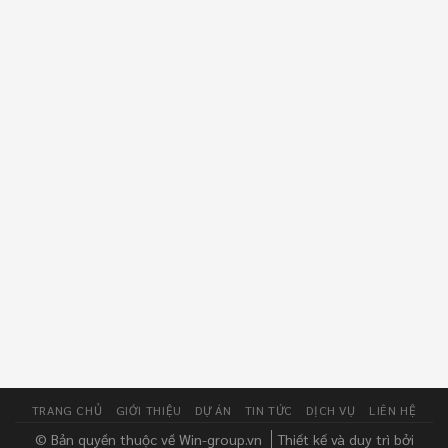
TRANG CHỦ
GIỚI THIỆU
DỰ ÁN
TIN TỨC
DỊCH VỤ
LIÊN HỆ
© Bản quyền thuộc về Win-group.vn
Thiết kế và duy trì bởi