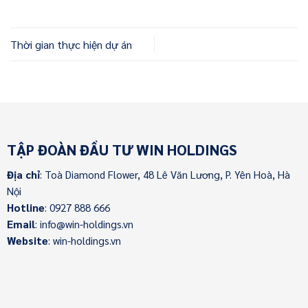
Thời gian thực hiện dự án
TẬP ĐOÀN ĐẦU TƯ WIN HOLDINGS
Địa chỉ
: Toà Diamond Flower, 48 Lê Văn Lương, P. Yên Hoà, Hà
Nội
Hotline
: 0927 888 666
Email
: info@win-holdings.vn
Website
: win-holdings.vn