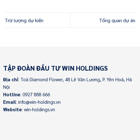
Trữ lượng dự kiến
Tổng quan dự án
TẬP ĐOÀN ĐẦU TƯ WIN HOLDINGS
Địa chỉ
: Toà Diamond Flower, 48 Lê Văn Lương, P. Yên Hoà, Hà
Nội
Hotline
: 0927 888 666
Email
: info@win-holdings.vn
Website
: win-holdings.vn