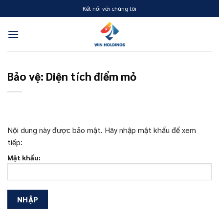
Skip
Kết nối với chúng tôi
to
content
Bảo vệ: Diện tích điểm mỏ
Nội dung này được bảo mật. Hãy nhập mật khẩu để xem
tiếp:
Mật khẩu: