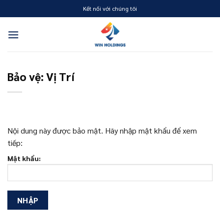
Skip
Kết nối với chúng tôi
to
content
Bảo vệ: Vị Trí
Nội dung này được bảo mật. Hãy nhập mật khẩu để xem
tiếp:
Mật khẩu: