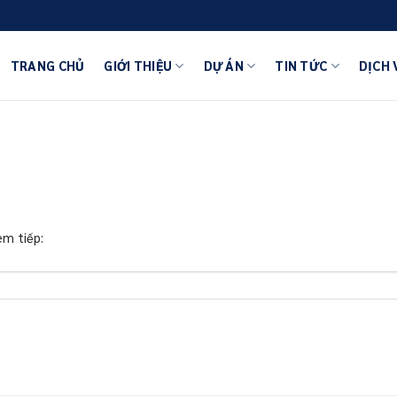
TRANG CHỦ
GIỚI THIỆU
DỰ ÁN
TIN TỨC
DỊCH 
em tiếp: