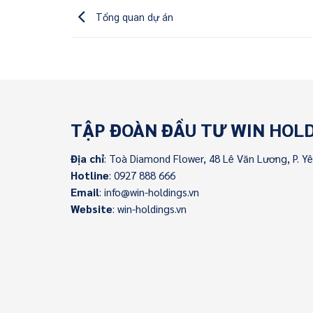
Tổng quan dự án
TẬP ĐOÀN ĐẦU TƯ WIN HOL
Địa chỉ
: Toà Diamond Flower, 48 Lê Văn Lương, P. Y
Hotline
: 0927 888 666
Email
: info@win-holdings.vn
Website
: win-holdings.vn